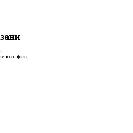
азани
;
тинги и фото;