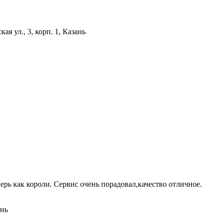
ая ул., 3, корп. 1, Казань
рь как короли. Сервис очень порадовал,качество отличное.
ань