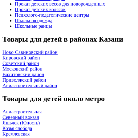
Прокат детских весов для новорожденных
Прокат детских колясок
Психолого-педагогические центры
Школьная одежда
Школьные ранцы
Товары для детей в районах Казани
Ново-Савиновский район
Кировский район
Советский район
Московский район
Вахитовский район
Приволжский район
Авиастроительный район
Товары для детей около метро
Авиастроительная
Северный вокзал
Яшьлек (Юность)
Козья слобода
Кремлевская